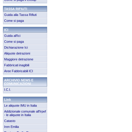
TASSA RIFIUTI
Guida alla Tassa Rifiuti
Come si paga
ICI
Guida all'Ici
Come si paga
Dichiarazione Ici
Aliquote detrazioni
Maggiore detrazione
Fabbricati inagibili
Aree Fabbricabili ICI
ARCHIVIO NEWS E
COMUNICAZIONI
I.C.I.
Link
Le aliquote IMU in Italia
Addizionale comunale all'Irpef
- le aliquote in Italia
Catasto
Iren Emilia