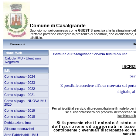
Comune di Casalgrande
Buongiorno, sei connesso come
GUEST
Si precisa che la situazione del
Pertanto potrebbe emergere la presenza di anomalie, che vi chiediamo, 
all'ufficio.
H
Benvenuti
Tributi Web
Comune di Casalgrande Servizio tributi on line
Calcolo IMU - Utenti non
Registrati
ISCRI
IMU
Serv
Come si paga - 2024
Come si paga - 2023
'E possibile accedere all'area riservata sul por
Come si paga - 2022
digitale, al
Come si paga - 2021
Come si paga - NUOVA IMU
2020
Per gli iscritti al servizio di precompilazione il modello per
Come si paga - 2019
se si riscontrassero dei problemi nell'accesso si 
iscrizionetr
Come si paga - 2018
Si
fa
presente
che
il calcolo è stato 
Dichiarazione Imu
dell'iscrizione ed aggiornati in bas
Aliquote e detrazioni
contribuente
;
ev
e
ntuali
discrepanze
ed
er
sanzion
Aree Fabbricabili - IMU