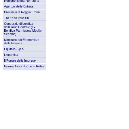
Regione Emilia-Romagna
Agenzia delle Entrate
Provincia di Reggio Emilia
Tre Esse Italia Srl
Consorzio di bonifica
dell'Emilia Centrale (ex
Bonifica Parmigiana Moglia-
Secchia)
Ministero dell'Economia e
delle Finanze
Equitalia S.p.a.
Lineamica
Il Portale delle Imprese
NormatTiva (Norme in Rete)