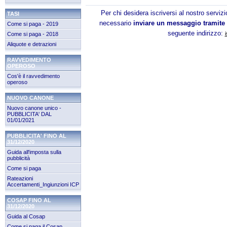
Per chi desidera iscriversi al nostro servizio
TASI
necessario
inviare un messaggio tramite 
Come si paga - 2019
seguente indirizzo:
Come si paga - 2018
Aliquote e detrazioni
RAVVEDIMENTO
OPEROSO
Cos'è il ravvedimento
operoso
NUOVO CANONE
Nuovo canone unico -
PUBBLICITA' DAL
01/01/2021
PUBBLICITA' FINO AL
31/12/2020
Guida all'imposta sulla
pubblicità
Come si paga
Rateazioni
Accertamenti_Ingiunzioni ICP
COSAP FINO AL
31/12/2020
Guida al Cosap
Come si paga il Cosap