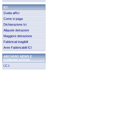
ICI
Guida all'Ici
Come si paga
Dichiarazione Ici
Aliquote detrazioni
Maggiore detrazione
Fabbricati inagibili
Aree Fabbricabili ICI
ARCHIVIO NEWS E
COMUNICAZIONI
I.C.I.