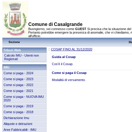
Comune di Casalgrande
Buongiorno, sei connesso come
GUEST
Si precisa che la situazione del
Pertanto potrebbe emergere la presenza di anomalie, che vi chiediamo, 
all'ufficio.
Sezione
H
::
COSAP FINO AL 31/12/2020
Tributi Web
Calcolo IMU - Utenti non
Guida al Cosap
Registrati
Cos'è il Cosap.
IMU
Come si paga il Cosap
Come si paga - 2024
Come si paga - 2023
Modalità di versamento.
Come si paga - 2022
Come si paga - 2021
Come si paga - NUOVA IMU
2020
Come si paga - 2019
Come si paga - 2018
Dichiarazione Imu
Aliquote e detrazioni
Aree Fabbricabili - IMU