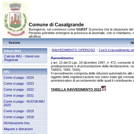
Comune di Casalgrande
Buongiorno, sei connesso come
GUEST
Si precisa che la situazione del
Pertanto potrebbe emergere la presenza di anomalie, che vi chiediamo, 
all'ufficio.
Sezione
H
::
RAVVEDIMENTO OPEROSO
::
Cos'è il ravvedimento o
Tributi Web
Calcolo IMU - Utenti non
Ravvedimento
Registrati
L'art. 13 del D.Lgs. 18 dicembre 1997, n. 472, consente d
predisposizione e di presentazione della dichiarazione, no
TARES, TARI, TASI).
IMU
Il ravvedimento comporta delle riduzioni automatiche alle m
oggetto della regolarizzazione non siano state già constata
Come si paga - 2024
amministrative di accertamento delle quali il contribuent
Come si paga - 2023
Come si paga - 2022
TABELLA RAVVEDIMENTO 2022
Come si paga - 2021
Come si paga - NUOVA IMU
2020
Come si paga - 2019
Come si paga - 2018
Dichiarazione Imu
Aliquote e detrazioni