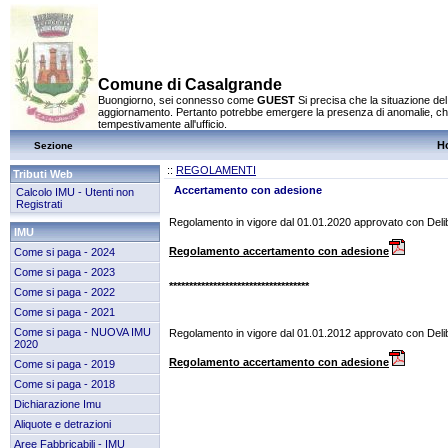
Comune di Casalgrande
Buongiorno, sei connesso come
GUEST
Si precisa che la situazione del
aggiornamento. Pertanto potrebbe emergere la presenza di anomalie, che
tempestivamente all'ufficio.
H
Sezione
::
REGOLAMENTI
Tributi Web
Accertamento con adesione
Calcolo IMU - Utenti non
Registrati
Regolamento in vigore dal 01.01.2020
approvato con Deli
IMU
Regolamento accertamento con adesione
Come si paga - 2024
Come si paga - 2023
***********************************
Come si paga - 2022
Come si paga - 2021
Come si paga - NUOVA IMU
Regolamento in vigore dal 01.01.2012
approvato con Deli
2020
Regolamento accertamento con adesione
Come si paga - 2019
Come si paga - 2018
Dichiarazione Imu
Aliquote e detrazioni
Aree Fabbricabili - IMU